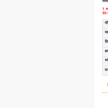
स्वच
1. व
30-5
म
म
वि
क्
शक
व