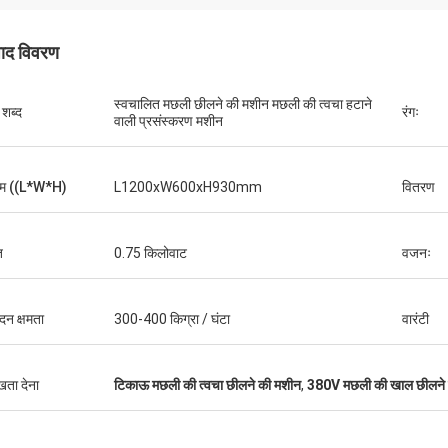
पाद विवरण
स्वचालित मछली छीलने की मशीन मछली की त्वचा हटाने
 शब्द
रंगः
वाली प्रसंस्करण मशीन
म ((L*W*H)
L1200xW600xH930mm
वितरण
ि
0.75 किलोवाट
वजनः
ादन क्षमता
300-400 किग्रा / घंटा
वारंटी
ुखता देना
टिकाऊ मछली की त्वचा छीलने की मशीन
,
380V मछली की खाल छीलने