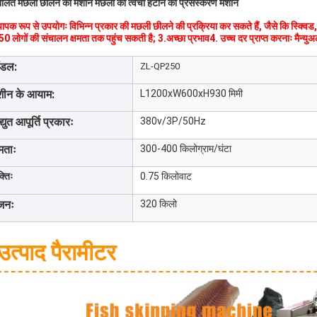
ालित मछली छीलने की मशीन मछली की त्वचा हटाने की प्रसंस्करण मशीन
्यापक रूप से उपयोगः विभिन्न प्रकार की मछली छीलने की प्रक्रिया कर सकते हैं, जैसे कि स्क्व
0 लोगों की संचालन क्षमता तक पहुंच सकती है; 3.अच्छा प्रभाव4. उच्च दर प्राप्त करनाः मैन्युअल
ॉडल:
ZL-QP250
शीन के आयाम:
L1200xW600xH930 मिमी
द्युत आपूर्ति प्रकारः
380v/3P/50Hz
षमताः
300-400 किलोग्राम/घंटा
्तिः
0.75 किलोवाट
जनः
320 किलो
उत्पाद पैरामीटर