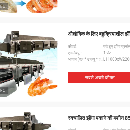
DEO
औद्योगिक के लिए बहुक्रियाशील झ
कीवर्ड:
पके हुए झींगा प्र
एमओक्यू::
1 सेट
आयाम (एल * डब्ल्यू * एच):
L11000xW22
सबसे अच्छी कीमत
DEO
स्वचालित झींगा पकाने की मशीन 85