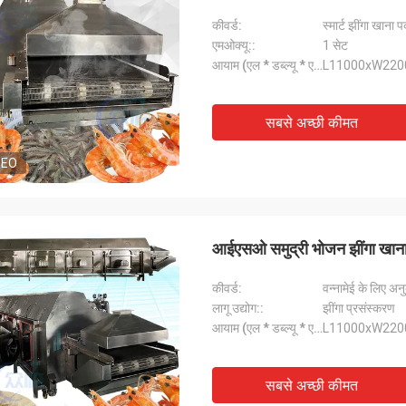
कीवर्ड:
स्मार्ट झींगा खान
एमओक्यू::
1 सेट
आयाम (एल * डब्ल्यू * एच):
L11000xW22
सबसे अच्छी कीमत
DEO
आईएसओ समुद्री भोजन झींगा खाना 
कीवर्ड:
वन्नामेई के लिए अ
लागू उद्योग::
झींगा प्रसंस्करण
आयाम (एल * डब्ल्यू * एच):
L11000xW22
सबसे अच्छी कीमत