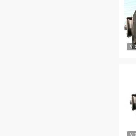
VI
VI