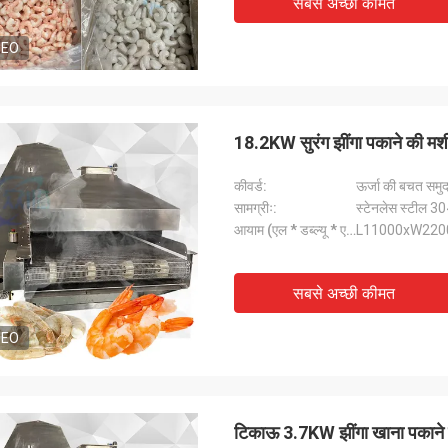
सबसे अच्छी कीमत
DEO
18.2KW सुरंग झींगा पकाने की 
कीवर्ड:
ऊर्जा की बचत समुद्
सामग्रीः:
स्टेनलेस स्टील 3
आयाम (एल * डब्ल्यू * एच):
L11000xW22
सबसे अच्छी कीमत
DEO
टिकाऊ 3.7KW झींगा खाना पकाने 