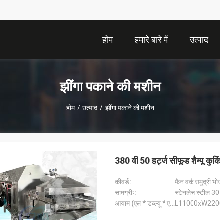
होम
हमारे बारे में
उत्पाद
झींगा पकाने की मशीन
होम
/
उत्पाद
/
झींगा पकाने की मशीन
380 वी 50 हर्ट्ज सीफूड शैम्पू क
कीवर्ड:
फैन वर्क समुद्री भ
सामग्रीः:
स्टेनलेस स्टील 3
आयाम (एल * डब्ल्यू * एच)::
L11000xW22