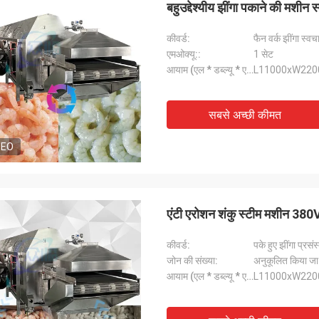
बहुउद्देश्यीय झींगा पकाने की मशीन 
कीवर्ड:
फैन वर्क झींगा स्
एमओक्यू::
1 सेट
आयाम (एल * डब्ल्यू * एच)::
L11000xW22
सबसे अच्छी कीमत
DEO
एंटी एरोशन शंकु स्टीम मशीन 38
कीवर्ड:
पके हुए झींगा प्रस
जोन की संख्या:
अनुकूलित किया जा
आयाम (एल * डब्ल्यू * एच)::
L11000xW22