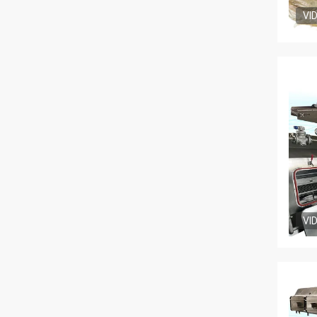
VI
VI