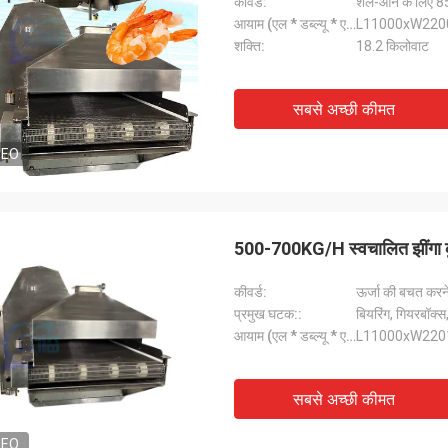
कीवर्ड:
शेल-ऑन के लिए 85 
आयाम (एल * डब्ल्यू * एच):
L11000xW22
शक्ति:
18.2 किलोवाट
सबसे अच्छी कीमत
DEO
500-700KG/H स्वचालित झींगा कुक
कीवर्ड:
ऊर्जा की बचत करने
प्रमुख घटक::
बियरिंग, गियरबॉक्स
आयाम (एल * डब्ल्यू * एच):
L11000xW22
सबसे अच्छी कीमत
DEO