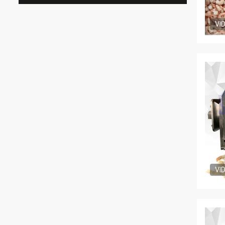
VI
VI