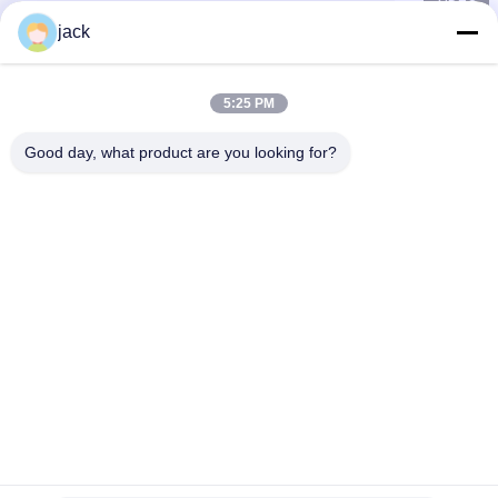
jack
5:25 PM
Good day, what product are you looking for?
Foshan Zolim Technology Co., Ltd.
+8618823255551
jack@zolimmachinery.com