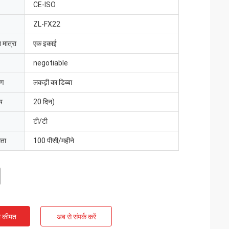
CE-ISO
ZL-FX22
 मात्रा
एक इकाई
negotiable
रण
लकड़ी का डिब्बा
य
20 दिन)
टी/टी
मता
100 पीसी/महीने
ी कीमत
अब से संपर्क करें