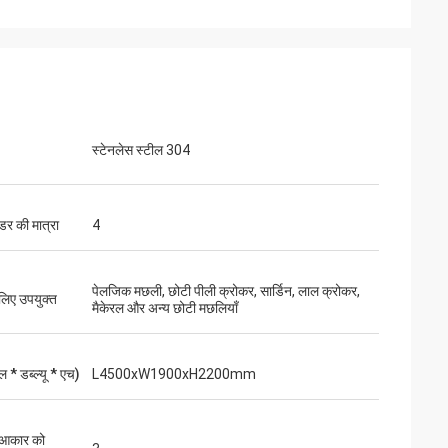
स्टेनलेस स्टील 304
डर की मात्रा
4
पेलजिक मछली, छोटी पीली क्रोकर, सार्डिन, लाल क्रोकर,
लिए उपयुक्त
मैकेरल और अन्य छोटी मछलियाँ
 * डब्ल्यू * एच)
L4500xW1900xH2200mm
 आकार को