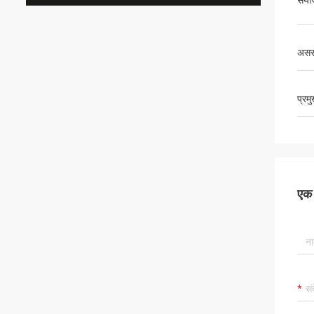
संय
असर
प्रम
एक स