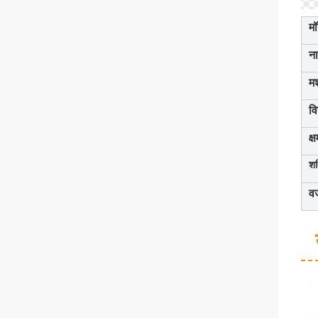
म
न
म
वि
क्
शक
व