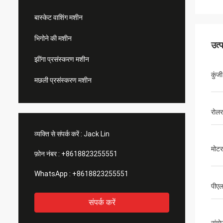
बास्केट वाशिंग मशीन
भिगोने की मशीन
उत्
झींगा प्रसंस्करण मशीन
कुंजी
मछली प्रसंस्करण मशीन
रोलर
व्यक्ति से संपर्क करें :
Jack Lin
मोटर
फ़ोन नंबर :
+8618823255551
WhatsApp :
+8618823255551
पीए
संपर्क करें