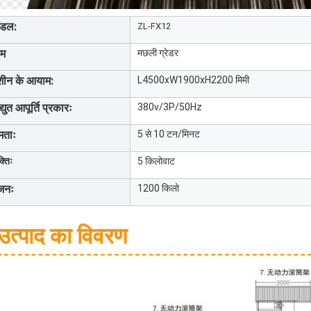
ॉडल:
ZL-FX12
ाम
मछली ग्रेडर
शीन के आयाम:
L4500xW1900xH2200 मिमी
द्युत आपूर्ति प्रकारः
380v/3P/50Hz
षमताः
5 से 10 टन/मिनट
्तिः
5 किलोवाट
जनः
1200 किलो
उत्पाद का विवरण