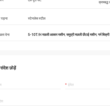
ोजन
एक पूरा सेट
क्रमबद्ध
 पड़ना
स्टेनलेस स्टील
ुखता देना
5-10T/H मछली आकार मशीन
,
समुद्री मछली छँटाई मशीन
,
गर्म बिक्
ंदेश छोड़ें