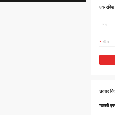
एक संदेश छ
उत्पाद व
मछली प्र