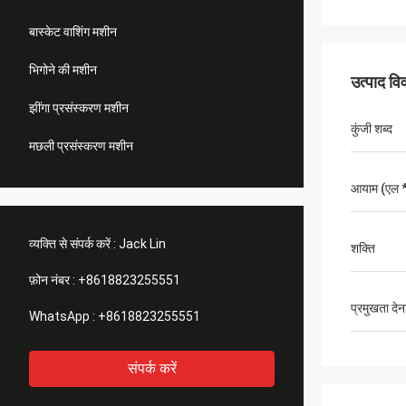
बास्केट वाशिंग मशीन
भिगोने की मशीन
उत्पाद व
झींगा प्रसंस्करण मशीन
कुंजी शब्द
मछली प्रसंस्करण मशीन
आयाम (एल * 
व्यक्ति से संपर्क करें :
Jack Lin
शक्ति
फ़ोन नंबर :
+8618823255551
प्रमुखता देन
WhatsApp :
+8618823255551
संपर्क करें