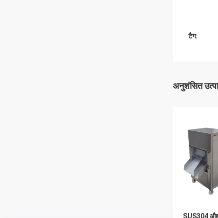
टैग:
अनुशंसित उत्प
SUS304 औद्य