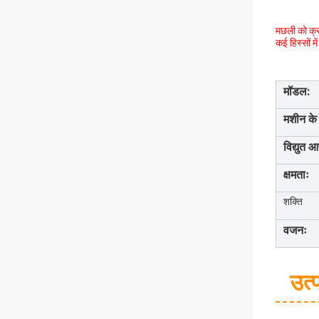
मछली को क्रम
कई हिस्सों 
मॉडल:
मशीन के
विद्युत आ
क्षमताः
शक्ति
वजनः
उत्