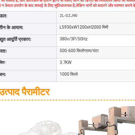
 जा सकता है, और ऑपरेशन के दौरान झींगा के पकाए जाने की डिग्री को नियंत्रित किया जा सकता 
जो न केवल उपयोग के बाद सफाई के लिए सुविधाजनक है,लेकिन भागों को बदलने और मरम्मत करने 
ॉडल:
ZL-SZJ90
शीन के आयाम:
L5930xW1200xH2000 मिमी
द्युत आपूर्ति प्रकारः
380v/3P/50Hz
षमताः
500-600 किलोग्राम/घंटा
्तिः
3.7KW
जनः
1000 किलो
उत्पाद पैरामीटर