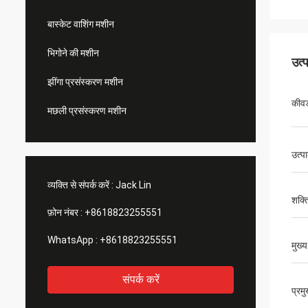
बास्केट वाशिंग मशीन
भिगोने की मशीन
उत्
झींगा प्रसंस्करण मशीन
कीवर
मछली प्रसंस्करण मशीन
उत्प
व्यक्ति से संपर्क करें :
Jack Lin
शक्त
फ़ोन नंबर :
+8618823255551
WhatsApp :
+8618823255551
मुख
संपर्क करें
प्रम