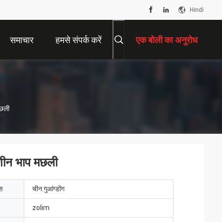
Hindi
समाचार
हमसे संपर्क करें
एक बोली का अनुरोध
मछली
मशीन भाप मछली
ेस
चीन.गुआंग्डोंग
zolim