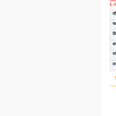
किया
है, 
म
म
वि
क्
शक
व