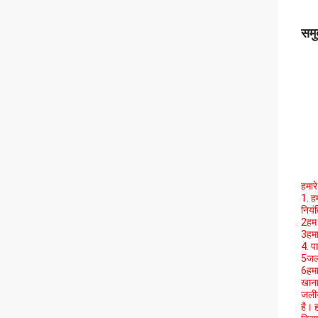
समु
हमार
1. ह
नियं
2हम 
3हमा
4. प
5जल 
6हमा
खाना
जलीय
है। 