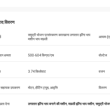
पाद विवरण
समुद्री भोजन प्रसंस्करण कारखाना लगातार झींगा भाप
्ड
आयाम (एल
मशीन भाप मछली
ादन क्षमता
500-604 किग्रा/एच
वोल्टेज
ि
3.74 किलोवाट
वजन
्य सहायक उपकरण
मोटर, हीटिंग ट्यूब, आवृत्ति
वितरण
ुखता देना
लगातार झींगा भाप बनाने की मशीन
,
मछली झींगा भाप मशीन
,
समुद्री भो