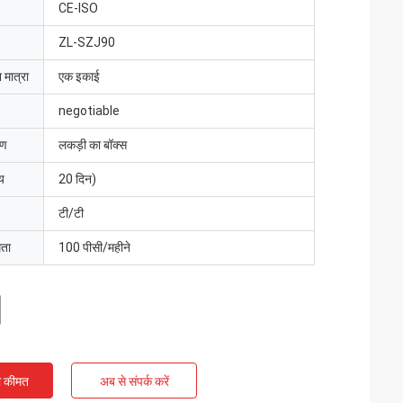
CE-ISO
ZL-SZJ90
 मात्रा
एक इकाई
negotiable
रण
लकड़ी का बॉक्स
य
20 दिन)
टी/टी
मता
100 पीसी/महीने
ी कीमत
अब से संपर्क करें