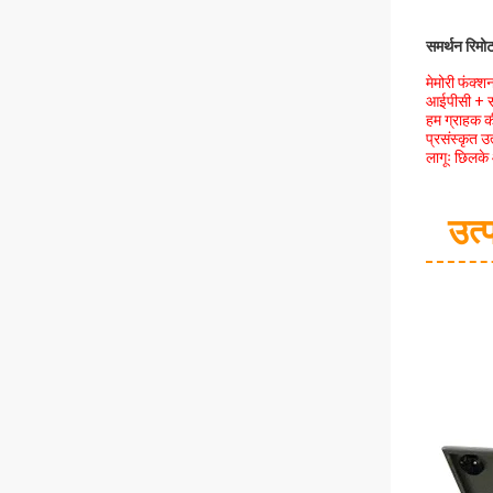
समर्थन रिमोट
मेमोरी फंक्
आईपीसी + सर
हम ग्राहक की
प्रसंस्कृत उ
लागूः छिलके 
उत्