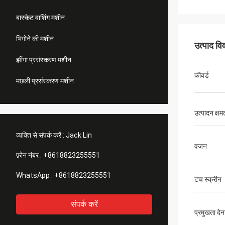
बास्केट वाशिंग मशीन
भिगोने की मशीन
उत्पाद व
झींगा प्रसंस्करण मशीन
कीवर्ड
मछली प्रसंस्करण मशीन
उत्पादन क्षम
व्यक्ति से संपर्क करें :
Jack Lin
वजन
फ़ोन नंबर :
+8618823255551
WhatsApp :
+8618823255551
टच स्क्रीन
संपर्क करें
प्रमुखता देन