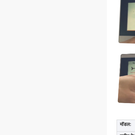
मॉडल: