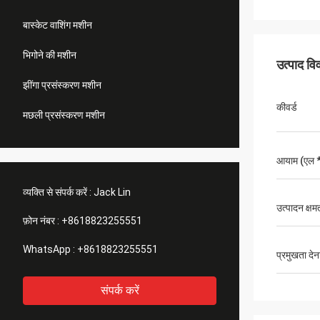
बास्केट वाशिंग मशीन
भिगोने की मशीन
उत्पाद व
झींगा प्रसंस्करण मशीन
कीवर्ड
मछली प्रसंस्करण मशीन
आयाम (एल * 
व्यक्ति से संपर्क करें :
Jack Lin
उत्पादन क्षम
फ़ोन नंबर :
+8618823255551
WhatsApp :
+8618823255551
प्रमुखता देन
संपर्क करें