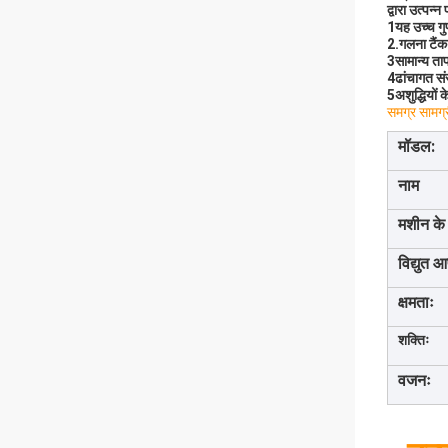
द्वारा उत्पन
1यह उच्च गु
2.गलना टैं
3सामान्य ताप
4ढांचागत स
5अशुद्धियों
समग्र सामग्
मॉडल:
नाम
मशीन के
विद्युत आ
क्षमताः
शक्तिः
वजनः