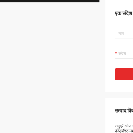
एक संदेश छ
उत्पाद व
समुद्री भोजन
डीफ्रॉस्ट मश