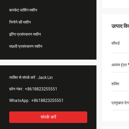
बास्केट वाशिंग मशीन
भिगोने की मशीन
उत्पाद व
झींगा प्रसंस्करण मशीन
कीवर्ड
मछली प्रसंस्करण मशीन
आयाम (एल * 
व्यक्ति से संपर्क करें :
Jack Lin
शक्ति
फ़ोन नंबर :
+8618823255551
WhatsApp :
+8618823255551
प्रमुखता देन
संपर्क करें