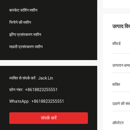
बास्केट वाशिंग मशीन
भिगोने की मशीन
उत्पाद व
झींगा प्रसंस्करण मशीन
कीवर्ड
मछली प्रसंस्करण मशीन
उत्पादन क्षम
व्यक्ति से संपर्क करें :
Jack Lin
शक्ति
फ़ोन नंबर :
+8618823255551
WhatsApp :
+8618823255551
उठाने की संख
संपर्क करें
ऑपरेटर