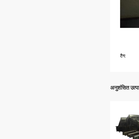
टैग:
अनुशंसित उत्प