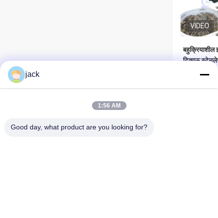
VIDEO
बहुक्रियाशील झ
टिकाऊ स्टेनले
jack
सबसे 
1:56 AM
Good day, what product are you looking for?
Foshan Zolim Technology Co., Ltd.
VIDEO
+8618823255551