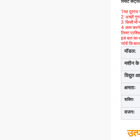
रिमोट कंट्रो
1यह दूरस्थ 
2. अच्छी गु
3. किसी भी 
4. काम करने
लिफ्ट प्रशिक
इस बात का ध्
जांचें कि बा
मॉडल:
मशीन के
विद्युत आ
क्षमताः
शक्तिः
वजनः
उत्