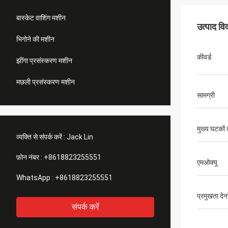
बास्केट वाशिंग मशीन
उत्पाद व
भिगोने की मशीन
कीवर्ड
झींगा प्रसंस्करण मशीन
मछली प्रसंस्करण मशीन
सामग्री
मुख्य घटकों 
व्यक्ति से संपर्क करें :
Jack Lin
फ़ोन नंबर :
+8618823255551
एमओक्यू
WhatsApp :
+8618823255551
प्रमुखता देन
संपर्क करें