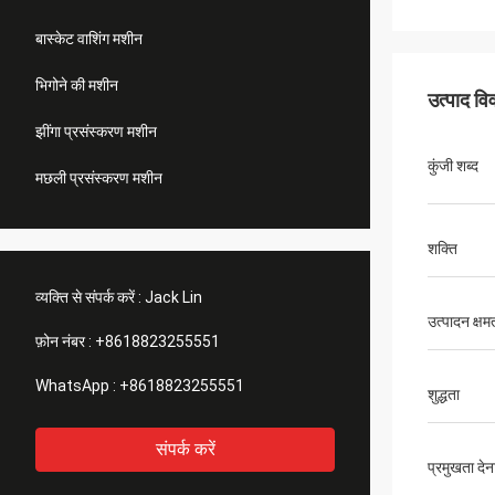
बास्केट वाशिंग मशीन
भिगोने की मशीन
उत्पाद व
झींगा प्रसंस्करण मशीन
कुंजी शब्द
मछली प्रसंस्करण मशीन
शक्ति
व्यक्ति से संपर्क करें :
Jack Lin
उत्पादन क्षम
फ़ोन नंबर :
+8618823255551
WhatsApp :
+8618823255551
शुद्धता
संपर्क करें
प्रमुखता देन