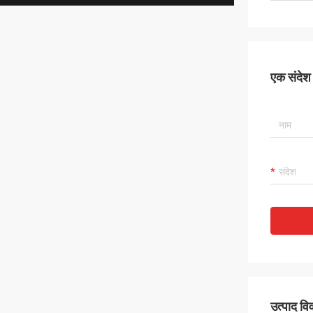
एक संदेश छ
उत्पाद व