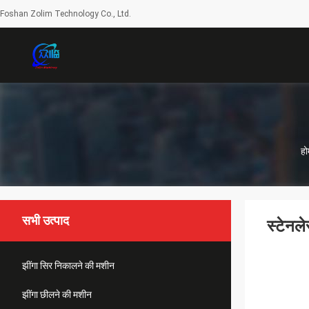
Foshan Zolim Technology Co., Ltd.
हो
सभी उत्पाद
स्टेनल
झींगा सिर निकालने की मशीन
झींगा छीलने की मशीन