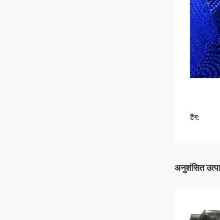
टैग:
अनुशंसित उत्प