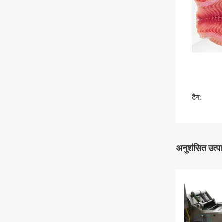
टैग:
अनुशंसित उत्प