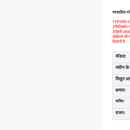
स्वचालित स्
1स्टेनलेस 
2सिलिकॉन प्र
3दोहरी आउटल
4छीलने की म
चिकनी है
मॉडल:
मशीन के
विद्युत आ
क्षमताः
शक्तिः
वजनः