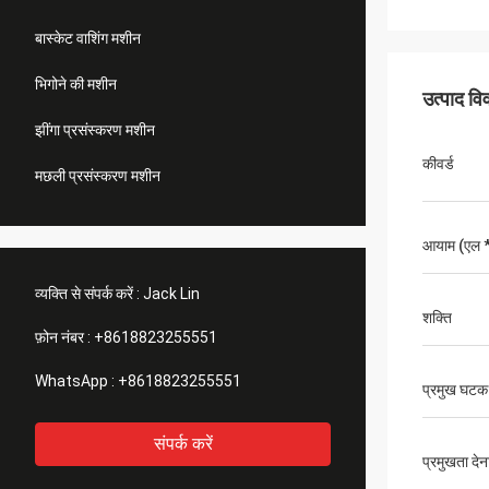
बास्केट वाशिंग मशीन
भिगोने की मशीन
उत्पाद व
झींगा प्रसंस्करण मशीन
कीवर्ड
मछली प्रसंस्करण मशीन
आयाम (एल * 
व्यक्ति से संपर्क करें :
Jack Lin
शक्ति
फ़ोन नंबर :
+8618823255551
WhatsApp :
+8618823255551
प्रमुख घटक
संपर्क करें
प्रमुखता देन