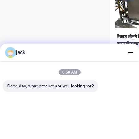
VIDEO
स्क्विड छीलने
व्यावहारिक मछ
मल्टीस्किन
jack
सबसे 
6:50 AM
Good day, what product are you looking for?
Foshan Zolim Technology Co., Ltd.
VIDEO