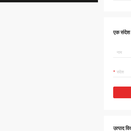
एक संदेश छ
उत्पाद व