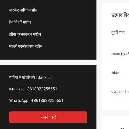
बास्केट वाशिंग मशीन
उत्पाद व
भिगोने की मशीन
कुंजी शब्द
झींगा प्रसंस्करण मशीन
मछली प्रसंस्करण मशीन
आयाम (एल * 
शक्ति
व्यक्ति से संपर्क करें :
Jack Lin
फ़ोन नंबर :
+8618823255551
प्रमुखता देन
WhatsApp :
+8618823255551
संपर्क करें