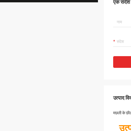
एक संदेश छ
उत्पाद व
मछली के छील
उत्