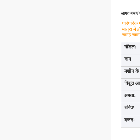
लागत बचाएं 
पारंपरिक 
मात्रा में
समग्र सामग्
मॉडल:
नाम
मशीन के
विद्युत आ
क्षमताः
शक्तिः
वजनः