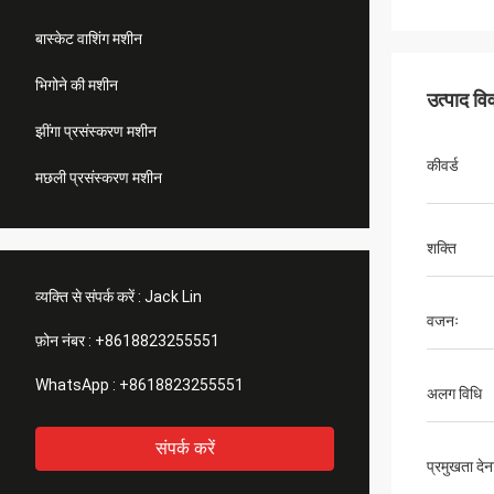
बास्केट वाशिंग मशीन
भिगोने की मशीन
उत्पाद व
झींगा प्रसंस्करण मशीन
कीवर्ड
मछली प्रसंस्करण मशीन
शक्ति
व्यक्ति से संपर्क करें :
Jack Lin
वजनः
फ़ोन नंबर :
+8618823255551
WhatsApp :
+8618823255551
अलग विधि
संपर्क करें
प्रमुखता देन