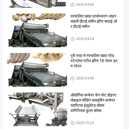
मछली स्केलिंग मशीन
02:03
2025-04-08
स्वचालित खाद्य प्रसंस्करण लाइन
मछली छँटाई मशीन झींगा सफाई औ
र छँटाई मशीन
झींगा ग्रेडिंग मशीन
2025-04-24
01:00
पूरी तरह से स्वचालित खाद्य ग्रेड
स्टेनलेस स्टील झींगा 18-रोलर ड्र
म ग्रेडर
झींगा ग्रेडिंग मशीन
2025-04-08
02:05
औद्योगिक कन्वेयर चेन प्लेट होइस्ट
मोबाइल फीडिंग क्लाइंबिंग कन्वेयर
प्लास्टिक इंसुलेटेड बॉक्स
वाणिज्यिक कूलर बॉक्स
झींगा प्रसंस्करण मशीन
00:20
2025-10-23