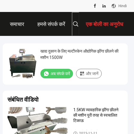
Hindi
समाचार
हमसे संपर्क करें
एक बोली का अनुरोध
खाद्य दुकान के लिए मल्टीस्केन औद्योगिक झींगा छीलने की
मशीन 1500W
अब संपर्क करें
और जानें
संबंधित वीडियो
1.5KW व्यावहारिक झींगा छीलने
की मशीन पूरी तरह से स्वचालित
टिकाऊ
झींगा छीलने की मशीन
2023-11-11